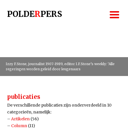
Naar
de
POLDE
R
PERS
inhoud
springen
Izzy F.Stone, journalist 1907-1989, editor I.F.Stone’s weekly: ‘Alle
Izzy F.Stone, journalist 1907-1989, editor I.F.Stone’s weekly: ‘Alle
regeringen worden geleid door leugenaars
regeringen worden geleid door leugenaars
publicaties
De verschillende publicaties zijn onderverdeeld in 10
categorieën, namelijk:
–
Artikelen
(56)
–
Column
(11)