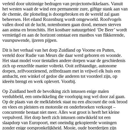
verleid door uitzinnige bedragen van projectontwikkelaars. Vanuit
het westen waait de wind een permanente zure, giftige stank aan van
de chemie, die plotseling is doorgebroken en de wereld zal gaan
beheersen. Het eiland Rozenburg wordt omgewoeld. Roofvogels
vallen dood uit de lucht, notenbomen gaan dood, mensen sterven
aan astma en bronchitis. Het kostbare natuurgebied ‘De Beer’ wordt
vernietigd en aan de horizont ontstaat een mastbos van flikkerende,
vuurspuwende, ijzeren pijpen.
Dit is het verhaal van het dorp Zuidland op Voorne en Putten,
verteld door Rudie van Meurs die daar werd geboren en woonde.
Het staat model voor tientallen andere dorpen waar de geschiedenis
zich op eenzelfde manier voltrekt. Ooit zelfstandige, autonome
dorpen, zelfvoorzienend, zelfredzaam met in vrijwel elk huis een
ambacht, een winkel of gedoe die anderen tot voordeel zijn, op
ideeën brengt en werk oplevert. Voorbij.
Op Zuidland heeft de bevolking zich intussen enige malen
verdubbeld, een ontwikkeling die voorlopig nog wel door zal gaan.
Op de plaats van de melkfabriek staat nu een
discount
die ook brood
en vlees en pleisters en motorolie en onderbroeken verkoopt –
concurrentie bestaat niet meer. Alles wat groot is heeft het kleine
verpulverd. Het dorp heeft zich intussen ontwikkeld tot een
slaapdorp van Europoort, met oneindig gekopieerde woningen
zonder enige oorspronkelijkheid. Mooie, oude boerderijen zijn