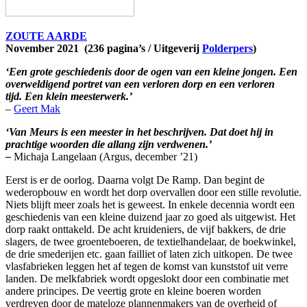
ZOUTE AARDE
November 2021 (236 pagina’s / Uitgeverij
Polderpers
)
‘Een grote geschiedenis door de ogen van een kleine jongen. Een
overweldigend portret van een verloren dorp en een verloren
tijd. Een klein meesterwerk.’
–
Geert Mak
‘Van Meurs is een meester in het beschrijven. Dat doet hij in
prachtige woorden die allang zijn verdwenen.’
–
Michaja Langelaan (Argus, december ’21)
Eerst is er de oorlog. Daarna volgt De Ramp. Dan begint de
wederopbouw en wordt het dorp overvallen door een stille revolutie.
Niets blijft meer zoals het is geweest. In enkele decennia wordt een
geschiedenis van een kleine duizend jaar zo goed als uitgewist. Het
dorp raakt onttakeld. De acht kruideniers, de vijf bakkers, de drie
slagers, de twee groenteboeren, de textielhandelaar, de boekwinkel,
de drie smederijen etc. gaan failliet of laten zich uitkopen. De twee
vlasfabrieken leggen het af tegen de komst van kunststof uit verre
landen. De melkfabriek wordt opgeslokt door een combinatie met
andere principes. De veertig grote en kleine boeren worden
verdreven door de mateloze plannenmakers van de overheid of